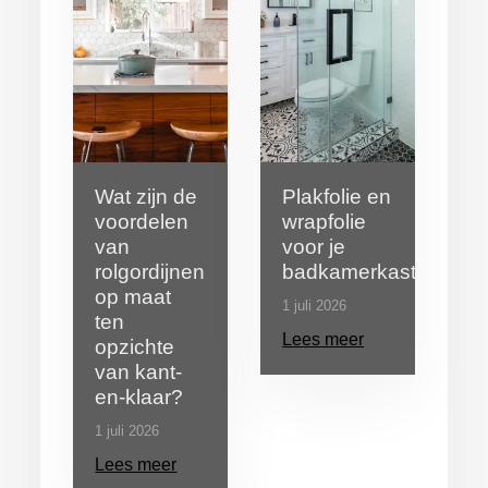
Wat zijn de
Plakfolie en
voordelen
wrapfolie
van
voor je
rolgordijnen
badkamerkast
op maat
1 juli 2026
ten
Lees meer
opzichte
van kant-
en-klaar?
1 juli 2026
Lees meer