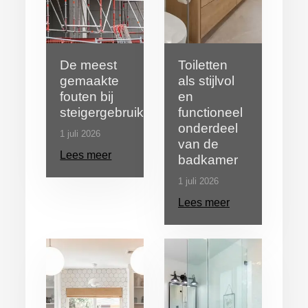
De meest
Toiletten
gemaakte
als stijlvol
fouten bij
en
steigergebruik
functioneel
onderdeel
1 juli 2026
van de
Lees meer
badkamer
1 juli 2026
Lees meer