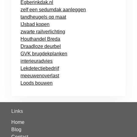
Egberinkdak.nl
zelf een sedumdak aanleggen
tandheugels op maat
IJsbad kopen
zwarte railverlichting
Houthandel Breda
Draadloze deurbel
GVK brugdekplanken
interieuradvies
Lekdetectiebedrijf
meeuwenoverlast
Loods bouwen
Links
Home
Blog
Contact