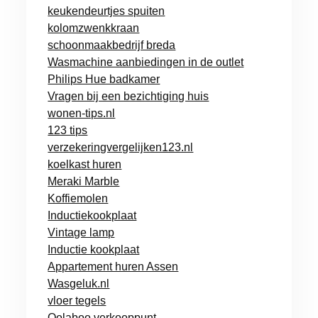
keukendeurtjes spuiten
kolomzwenkkraan
schoonmaakbedrijf breda
Wasmachine aanbiedingen in de outlet
Philips Hue badkamer
Vragen bij een bezichtiging huis
wonen-tips.nl
123 tips
verzekeringvergelijken123.nl
koelkast huren
Meraki Marble
Koffiemolen
Inductiekookplaat
Vintage lamp
Inductie kookplaat
Appartement huren Assen
Wasgeluk.nl
vloer tegels
Oolaboo verkooppunt